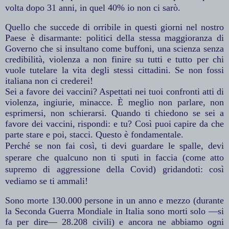
volta dopo 31 anni, in quel 40% io non ci sarò.
Quello che succede di orribile in questi giorni nel nostro
Paese è disarmante: politici della stessa maggioranza di
Governo che si insultano come buffoni, una scienza senza
credibilità, violenza a non finire su tutti e tutto per chi
vuole tutelare la vita degli stessi cittadini. Se non fossi
italiana non ci crederei!
Sei a favore dei vaccini? Aspettati nei tuoi confronti atti di
violenza, ingiurie, minacce. È meglio non parlare, non
esprimersi, non schierarsi. Quando ti chiedono se sei a
favore dei vaccini, rispondi: e tu? Così puoi capire da che
parte stare e poi, stacci. Questo è fondamentale.
Perché se non fai così, ti devi guardare le spalle, devi
sperare che qualcuno non ti sputi in faccia (come atto
supremo di aggressione della Covid) gridandoti: così
vediamo se ti ammali!
Sono morte 130.000 persone in un anno e mezzo (durante
la Seconda Guerra Mondiale in Italia sono morti solo —si
fa per dire— 28.208 civili) e ancora ne abbiamo ogni