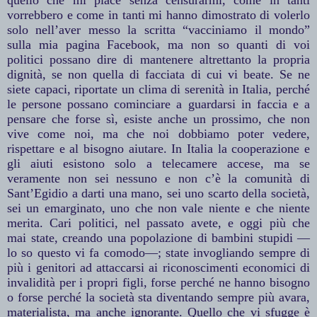
vorrebbero e come in tanti mi hanno dimostrato di volerlo
solo nell’aver messo la scritta “vacciniamo il mondo”
sulla mia pagina Facebook, ma non so quanti di voi
politici possano dire di mantenere altrettanto la propria
dignità, se non quella di facciata di cui vi beate. Se ne
siete capaci, riportate un clima di serenità in Italia, perché
le persone possano cominciare a guardarsi in faccia e a
pensare che forse sì, esiste anche un prossimo, che non
vive come noi, ma che noi dobbiamo poter vedere,
rispettare e al bisogno aiutare. In Italia la cooperazione e
gli aiuti esistono solo a telecamere accese, ma se
veramente non sei nessuno e non c’è la comunità di
Sant’Egidio a darti una mano, sei uno scarto della società,
sei un emarginato, uno che non vale niente e che niente
merita. Cari politici, nel passato avete, e oggi più che
mai
state
, creando una popolazione di bambini stupidi —
lo so questo vi fa comodo—; state invogliando sempre di
più i genitori ad attaccarsi ai riconoscimenti economici di
invalidità per i propri figli, forse perché ne hanno bisogno
o forse perché la società sta diventando sempre più avara,
materialista, ma anche ignorante. Quello che vi sfugge è