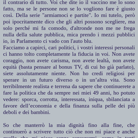
il contrario di tutto. Voi che dite io il vaccino me lo sono
fatto, ma se le persone non se lo vogliono fare è giusto
così. Della serie "armiamoci e partite". Io mi tutelo, però
poi ipocritamente dico che gli altri possono scegliere, ma
solo perché mi fa comodo, d'altronde non me ne frega
nulla della salute pubblica, mica prendo i mezzi pubblici
io, in Parlamento ci vado con l'auto blu.
Facciamo a capirci, cari politici, i vostri interessi personali
ci hanno tolto completamente la fiducia in voi. Non avete
coraggio, non avete carisma, non avete lealtà, non avete
equità (basta pensare al bonus TV, di cui ho già parlato),
siete assolutamente niente. Non ho credi religiosi per
sperare in un futuro diverso o in un’altra vita. Sono
terribilmente realista e terrena da sapere che continuerete a
fare la politica che da sempre nei miei 49 anni, ho potuto
vedere: sporca, corrotta, interessata, iniqua, sbilanciata a
favore dell’economia e della finanza sulla pelle dei più
deboli e dei bambini.
So che manterrò la mia dignità fino alla fine, che
continuerò a scrivere tutto ciò che non mi piace e anche
quello che mi piace senza censurarmi, come in tanti