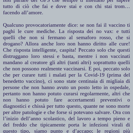
tutto di ciò che fai e dove stai e con chi stai trom…
facendo all’amore.
Qualcuno provocatoriamente dice: se non fai il vaccino ti
paghi le cure mediche. La risposta dei no vax: e tutti
quelli che non si fermano al semaforo rosso, che si
drogano? Allora anche loro non hanno diritto alle cure!
Che risposta intelligente, caspita! Peccato solo che questi
distruggano loro stessi e basta, mentre i non vaccinati
mandano al creatore gli altri (tanti altri) soprattutto quelli
che non possono realmente vaccinarsi. E poi, peccato solo
che per curare tutti i malati per la Covid-19 (prima del
benedetto vaccino), ci sono state centinaia di migliaia di
persone che non hanno avuto un posto letto in ospedale,
pertanto non hanno potuto curarsi regolarmente, altri che
non hanno potuto fare accertamenti preventivi o
diagnostici e chissà per tutto questo, quante ne sono morte
per altre patologie e che forse si potevano salvare. Ora con
l’inizio dell’anno scolastico, del lavoro a tempo pieno e
del freddo che tipicamente porta le infezioni virali di
questo tipo, siamo punto e d’accapo; le regioni più