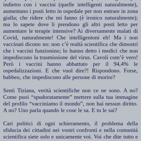
indietro con i vaccini (quelle intelligenti naturalmente),
aumentano i posti letto in ospedale per non entrare in zona
gialla; che ridere che mi fanno (è ironico naturalmente);
ma lo sapete dove li prendono gli altri posti letto per
aumentare le terapie intensive? Ai diversamente malati di
Covid, naturalmente! Che intelligentoni eh! Ma i non
vaccinati dicono no: non c’è realtà scientifica che dimostri
che i vaccini funzionino; lo hanno detto i medici che non
impediscono la trasmissione del virus. Cavoli com’è vero!
Però i vaccini hanno abbattuto per il 94,4% le
ospedalizzazioni. E che vuol dire?! Rispondono. Forse,
babbeo, che impediscono alle persone di morire?
Senti Tiziana, verità scientifiche non ce ne sono. A no?
Come puoi “spudoratamente” mettere sulla tua immagine
del profilo “vacciniamo il mondo”, non hai nessun diritto.
A no? Uno parla quando le cose le sa. E tu le sai?
Cari politici di ogni schieramento, il problema della
sfiducia dei cittadini nei vostri confronti e nella comunità
scientifica siete solo e unicamente voi. Voi che dite tutto e