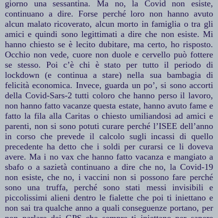
giorno una sessantina. Ma no, la Covid non esiste,
continuano a dire. Forse perché loro non hanno avuto
alcun malato ricoverato, alcun morto in famiglia o tra gli
amici e quindi sono legittimati a dire che non esiste. Mi
hanno chiesto se è lecito dubitare, ma certo, ho risposto.
Occhio non vede, cuore non duole e cervello può fottere
se stesso. Poi c’è chi è stato per tutto il periodo di
lockdown (e continua a stare) nella sua bambagia di
felicità economica. Invece, guarda un po’, si sono accorti
della Covid-Sars-2 tutti coloro che hanno perso il lavoro,
non hanno fatto vacanze questa estate, hanno avuto fame e
fatto la fila alla Caritas o chiesto umiliandosi ad amici e
parenti, non si sono potuti curare perché l’ISEE dell’anno
in corso che prevede il calcolo sugli incassi di quello
precedente ha detto che i soldi per curarsi ce li doveva
avere. Ma i no vax che hanno fatto vacanza e mangiato a
sbafo o a sazietà continuano a dire che no, la Covid-19
non esiste, che no, i vaccini non si possono fare perché
sono una truffa, perché sono stati messi invisibili e
piccolissimi alieni dentro le fialette che poi ti iniettano e
non sai tra qualche anno a quali conseguenze portano, per
non parlare dei GPS che sempre ti iniettano per sapere