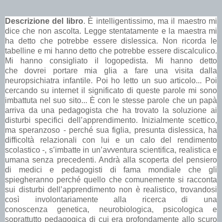
Descrizione del libro
. È intelligentissimo, ma il maestro mi
dice che non ascolta. Legge stentatamente e la maestra mi
ha detto che potrebbe essere dislessica. Non ricorda le
tabelline e mi hanno detto che potrebbe essere discalculico.
Mi hanno consigliato il logopedista. Mi hanno detto
che dovrei portare mia glia a fare una visita dalla
neuropsichiatra infantile. Poi ho letto un suo articolo... Poi
cercando su internet il significato di queste parole mi sono
imbattuta nel suo sito... È con le stesse parole che un papà
arriva da una pedagogista che ha trovato la soluzione ai
disturbi specifici dell’apprendimento. Inizialmente scettico,
ma speranzoso - perché sua figlia, presunta dislessica, ha
difficoltà relazionali con lui e un calo del rendimento
scolastico -, s’imbatte in un’avventura scientifica, realistica e
umana senza precedenti. Andrà alla scoperta del pensiero
di medici e pedagogisti di fama mondiale che gli
spiegheranno perché quello che comunemente si racconta
sui disturbi dell’apprendimento non è realistico, trovandosi
così involontariamente alla ricerca di una
conoscenza genetica, neurobiologica, psicologica e
soprattutto pedagogica di cui era profondamente allo scuro