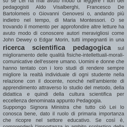
so se Lei ha mai avuto modo di leggere i libri dei
pedagogisti Aldo Visalberghi, Francesco De
Bartolomeis o Giovanni Genovesi o, andando più
indietro nel tempo, di Maria Montessori. O se
trovando il momento per approfondire altre letture ha
avuto modo di conoscere autori meravigliosi come
John Dewey o Edgar Morin, tutti impegnanti in una
ricerca scientifica pedagogica
sul
miglioramento delle qualità fisiche-intellettuali-morali-
comunicative dell’essere umano. Uomini e donne che
hanno tentato con i loro studi di rendere sempre
migliore la realtà individuale di ogni studente nella
relazione con il docente, nonché nell’ambiente di
apprendimento attraverso lo studio del metodo, della
didattica e quindi della cultura scientifica per
eccellenza denominata appunto Pedagogia.
Suppongo Signora Ministra che tutto ciò Lei lo
conosca bene, dato il ruolo di primaria importanza
che ricopre nel settore educativo. Se così è,
comprenderà l’importanza in ambito scolastico della