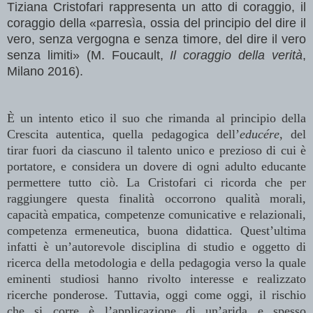
Tiziana Cristofari rappresenta un atto di coraggio, il
coraggio della «parresìa, ossia del principio del dire il
vero, senza vergogna e senza timore, del dire il vero
senza limiti» (M. Foucault,
Il coraggio della verità
,
Milano 2016).
È un intento etico il suo che rimanda al principio della
Crescita autentica, quella pedagogica dell’
educé
re
, del
tirar fuori da ciascuno il talento unico e prezioso di cui è
portatore, e considera un dovere di ogni adulto educante
permettere tutto ciò. La Cristofari ci ricorda che per
raggiungere questa finalità occorrono qualità morali,
capacità empatica, competenze comunicative e relazionali,
competenza ermeneutica, buona didattica. Quest’ultima
infatti è un’autorevole disciplina di studio e oggetto di
ricerca della metodologia e della pedagogia verso la quale
eminenti studiosi hanno rivolto interesse e realizzato
ricerche ponderose. Tuttavia, oggi come oggi, il rischio
che si corre è l’applicazione di un’arida e spesso