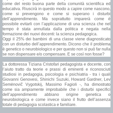
come del resto buona parte della comunità scientifica ed
educativa. Riuscirà in questo modo a capire come nascono,
come si prevengono e come si superano i disturbi
dell’apprendimento. Ma soprattutto imparerà come è
possibile evitarli con l’applicazione di una scienza che nel
tempo è stata annullata dalla politica e negata nella
formazione dei nuovi docenti: la scienza pedagogica.
Oggi il 25% dei bambini di una classe viene diagnosticato
con un disturbo dell’apprendimento. Dicono che il problema
è genetico o neurobiologico e per questo non si può far nulla
se non dispensare e/o compensare. E se così non fosse?
La dottoressa Tiziana Cristofari pedagogista e docente, con
l’aiuto tratto da teorie e prassi di eminenti e riconosciuti
studiosi in pedagogia, psicologia e psichiatria - tra i quali
Giovanni Genovesi, Shinichi Suzuki, Howard Gardner, Lev
Semënovič Vygotskij, Massimo Fagioli -, ha dimostrato
come sia ampiamente improbabile che i disturbi specifici
dell’apprendimento abbiano origine genetica o
neurobiologica e come invece siano il frutto dell’assenza
totale di pedagogia scolastica e familiare.