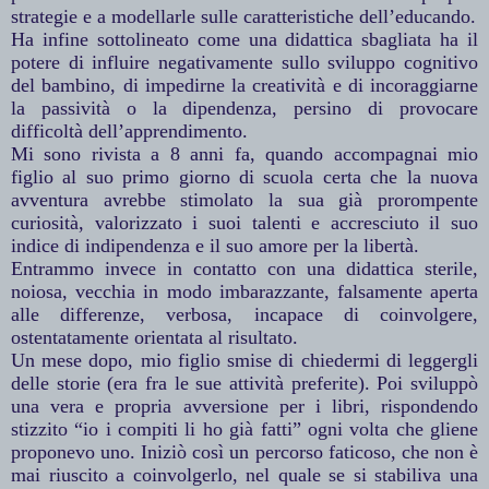
strategie e a modellarle sulle caratteristiche dell’educando.
Ha infine sottolineato come una didattica sbagliata ha il
potere di influire negativamente sullo sviluppo cognitivo
del bambino, di impedirne la creatività e di incoraggiarne
la passività o la dipendenza, persino di provocare
difficoltà dell’apprendimento.
Mi sono rivista a 8 anni fa, quando accompagnai mio
figlio al suo primo giorno di scuola certa che la nuova
avventura avrebbe stimolato la sua già prorompente
curiosità, valorizzato i suoi talenti e accresciuto il suo
indice di indipendenza e il suo amore per la libertà.
Entrammo invece in contatto con una didattica sterile,
noiosa, vecchia in modo imbarazzante, falsamente aperta
alle differenze, verbosa, incapace di coinvolgere,
ostentatamente orientata al risultato.
Un mese dopo, mio figlio smise di chiedermi di leggergli
delle storie (era fra le sue attività preferite). Poi sviluppò
una vera e propria avversione per i libri, rispondendo
stizzito “io i compiti li ho già fatti” ogni volta che gliene
proponevo uno. Iniziò così un percorso faticoso, che non è
mai riuscito a coinvolgerlo, nel quale se si stabiliva una