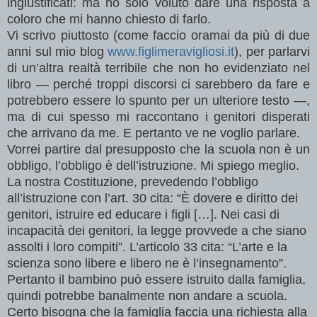
ingiustificati: ma ho solo voluto dare una risposta a
coloro che mi hanno chiesto di farlo.
Vi scrivo piuttosto (come faccio oramai da più di due
anni sul mio blog
www.figlimeravigliosi.it
), per parlarvi
di un’altra realtà terribile che non ho evidenziato nel
libro — perché troppi discorsi ci sarebbero da fare e
potrebbero essere lo spunto per un ulteriore testo —,
ma di cui spesso mi raccontano i genitori disperati
che arrivano da me. E pertanto ve ne voglio parlare.
Vorrei partire dal presupposto che la scuola non è un
obbligo, l’obbligo è dell’istruzione. Mi spiego meglio.
La nostra Costituzione, prevedendo l’obbligo
all’istruzione con l’art. 30 cita: “È dovere e diritto dei
genitori, istruire ed educare i figli […]. Nei casi di
incapacità dei genitori, la legge provvede a che siano
assolti i loro compiti”. L’articolo 33 cita: “L’arte e la
scienza sono libere e libero ne è l’insegnamento”.
Pertanto il bambino può essere istruito dalla famiglia,
quindi potrebbe banalmente non andare a scuola.
Certo bisogna che la famiglia faccia una richiesta alla