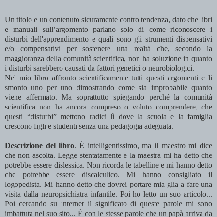
Un titolo e un contenuto sicuramente contro tendenza, dato che libri
e manuali sull’argomento parlano solo di come riconoscere i
disturbi dell'apprendimento e quali sono gli strumenti dispensativi
e/o compensativi per sostenere una realtà che, secondo la
maggioranza della comunità scientifica, non ha soluzione in quanto
i disturbi sarebbero causati da fattori genetici o neurobiologici.
Nel mio libro affronto scientificamente tutti questi argomenti e li
smonto uno per uno dimostrando come sia improbabile quanto
viene affermato. Ma soprattutto spiegando perché la comunità
scientifica non ha ancora compreso o voluto comprendere, che
questi “disturbi” mettono radici lì dove la scuola e la famiglia
crescono figli e studenti senza una pedagogia adeguata.
Descrizione del libro
. È intelligentissimo, ma il maestro mi dice
che non ascolta. Legge stentatamente e la maestra mi ha detto che
potrebbe essere dislessica. Non ricorda le tabelline e mi hanno detto
che potrebbe essere discalculico. Mi hanno consigliato il
logopedista. Mi hanno detto che dovrei portare mia glia a fare una
visita dalla neuropsichiatra infantile. Poi ho letto un suo articolo...
Poi cercando su internet il significato di queste parole mi sono
imbattuta nel suo sito... È con le stesse parole che un papà arriva da