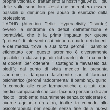
propria volontà di trattamento ai nostri figli. Anzi, il più
delle volte sono loro stessi che potrebbero essere
passibili di denuncia per abuso di esercizio della
professione.
L’ADHD (Attention Deficit Hyperactivity Disorder)
ovvero la sindrome da deficit dell'attenzione e
iperattività, che è la prima imputata per queste
“pretese” di intervento sui minori da parte dei docenti
e dei medici, trova la sua forza perché il bambino
etichettato con questo acronimo è diversamente
gestibile in classe (quindi dichiararlo tale fa comodo
ai docenti per ottenere il sostegno e “levarselo dai
piedi”); dal punto di vista medico la presunta
sindrome si tampona facilmente con il farmaco
psichiatrico (perché “addormenta” il bambino), quindi
fa comodo alle case farmaceutiche e a tutti quei
medici compiacenti che così facendo pensano di aver
risolto il problema: naturalmente senza considerare di
averne aggiunto un altro; inoltre fa comodo allo
psicoterapeuta per sedute senza fine della nuova