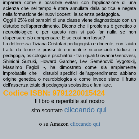
imparerà come è possibile evitarli con l’applicazione di una
scienza che nel tempo è stata annullata dalla politica e negata
nella formazione dei nuovi docenti: la scienza pedagogica.
Oggi il 25% dei bambini di una classe viene diagnosticato con un
disturbo dell’apprendimento. Dicono che il problema è genetico o
neurobiologico e per questo non si può far nulla se non
dispensare e/o compensare. E se così non fosse?
La dottoressa Tiziana Cristofari pedagogista e docente, con l’aiuto
tratto da teorie e prassi di eminenti e riconosciuti studiosi in
pedagogia, psicologia e psichiatria - tra i quali Giovanni Genovesi,
Shinichi Suzuki, Howard Gardner, Lev Semënovič Vygotskij,
Massimo Fagioli -, ha dimostrato come sia ampiamente
improbabile che i disturbi specifici dell’apprendimento abbiano
origine genetica o neurobiologica e come invece siano il frutto
dell’assenza totale di pedagogia scolastica e familiare.
Codice ISBN: 9791220015424
Il libro è reperibile sul nostro
cliccando qui
sito
scontato
o su Amazon
cliccando qui