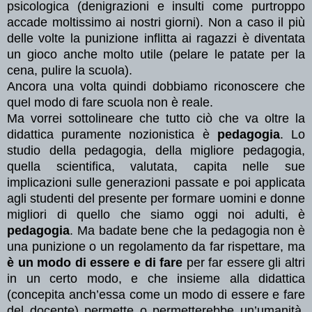
psicologica (denigrazioni e insulti come purtroppo
accade moltissimo ai nostri giorni). Non a caso il più
delle volte la punizione inflitta ai ragazzi è diventata
un gioco anche molto utile (pelare le patate per la
cena, pulire la scuola).
Ancora una volta quindi dobbiamo riconoscere che
quel modo di fare scuola non è reale.
Ma vorrei sottolineare che tutto ciò che va oltre la
didattica puramente nozionistica è
pedagogia
. Lo
studio della pedagogia, della migliore pedagogia,
quella scientifica, valutata, capita nelle sue
implicazioni sulle generazioni passate e poi applicata
agli studenti del presente per formare uomini e donne
migliori di quello che siamo oggi noi adulti, è
pedagogia
. Ma badate bene che la pedagogia non è
una punizione o un regolamento da far rispettare, ma
è un modo di essere e di fare
per far essere gli altri
in un certo modo, e che insieme alla didattica
(concepita anch’essa come un modo di essere e fare
del docente) permette o permetterebbe un’umanità,