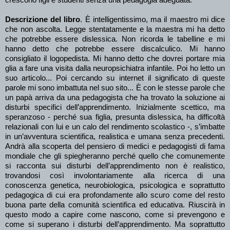
crescono figli e studenti senza una pedagogia adeguata.
Descrizione del libro
. È intelligentissimo, ma il maestro mi dice
che non ascolta. Legge stentatamente e la maestra mi ha detto
che potrebbe essere dislessica. Non ricorda le tabelline e mi
hanno detto che potrebbe essere discalculico. Mi hanno
consigliato il logopedista. Mi hanno detto che dovrei portare mia
glia a fare una visita dalla neuropsichiatra infantile. Poi ho letto un
suo articolo... Poi cercando su internet il significato di queste
parole mi sono imbattuta nel suo sito... È con le stesse parole che
un papà arriva da una pedagogista che ha trovato la soluzione ai
disturbi specifici dell’apprendimento. Inizialmente scettico, ma
speranzoso - perché sua figlia, presunta dislessica, ha difficoltà
relazionali con lui e un calo del rendimento scolastico -, s’imbatte
in un’avventura scientifica, realistica e umana senza precedenti.
Andrà alla scoperta del pensiero di medici e pedagogisti di fama
mondiale che gli spiegheranno perché quello che comunemente
si racconta sui disturbi dell’apprendimento non è realistico,
trovandosi così involontariamente alla ricerca di una
conoscenza genetica, neurobiologica, psicologica e soprattutto
pedagogica di cui era profondamente allo scuro come del resto
buona parte della comunità scientifica ed educativa. Riuscirà in
questo modo a capire come nascono, come si prevengono e
come si superano i disturbi dell’apprendimento. Ma soprattutto