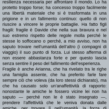
resilienza necessaria per affrontare il mondo. Lo ha
protetto troppo forse; ha concesso troppo facilmente
una libertà materiale che si è trasformata in una
prigione e in un fallimento continuo: quello di non
riuscire a vincere le proprie battaglie. Ha fatto figli
fragili: fragile è Davide che nella sua bravura e nel
suo estremo rispetto delle regole molla perché le
stesse lo soffocano o perché, a mio avviso, non ha
saputo trovare nell’umanità dell’altro (i compagni di
viaggio) il suo punto di forza. Lui stesso afferma di
non essere abbastanza forte e per questo lascia
senza sentire il peso del fallimento dell’esperienza.
Fragile è anche Arianna, che ha rivelato tra le righe
una famiglia assente, che ha preferito farle fare
sempre ciò che voleva (da loro stessi dichiarato), ma
che ha causato solo un’anaffettività di rapporto:
nonostante le amiche le fossero vicine lei non ha
saputo — perché non le è stato insegnato —,
prendere l’affettività che le veniva donata dalle
amiche, per trovare lì nell’
umanità
, la forza di