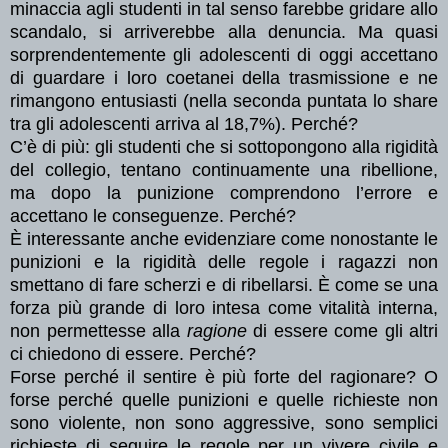
minaccia agli studenti in tal senso farebbe gridare allo
scandalo, si arriverebbe alla denuncia. Ma quasi
sorprendentemente gli adolescenti di oggi accettano
di guardare i loro coetanei della trasmissione e ne
rimangono entusiasti (nella seconda puntata lo share
tra gli adolescenti arriva al 18,7%). Perché?
C’è di più: gli studenti che si sottopongono alla rigidità
del collegio, tentano continuamente una ribellione,
ma dopo la punizione comprendono l’errore e
accettano le conseguenze. Perché?
È interessante anche evidenziare come nonostante le
punizioni e la rigidità delle regole i ragazzi non
smettano di fare scherzi e di ribellarsi. È come se una
forza più grande di loro intesa come vitalità interna,
non permettesse alla
ragione
di essere come gli altri
ci chiedono di essere. Perché?
Forse perché il sentire è più forte del ragionare? O
forse perché quelle punizioni e quelle richieste non
sono violente, non sono aggressive, sono semplici
richieste di seguire le regole per un vivere civile e