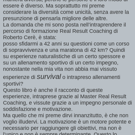
essere
è
diverso. Ma soprattutto mi preme
considerare la diversit
à
come unicit
à
, senza avere la
presunzione di pensarla migliore delle altre.
La domanda che mi sono posta nell
’
intraprendere il
percorso di formazione Real Result Coaching di
Roberto Cer
è
,
è
stata:
posso sfidarmi a 42 anni su questioni come un corso
di sopravvivenza e una maratona di 42 km? Quindi
su esperienze naturalistiche di un certo spessore e
su un allenamento sportivo di un certo impegno,
nonostante nella mia vita non abbia mai vissuto
survival
esperienze di
o intrapreso allenamenti
sportivi?
Questo libro
è
anche il racconto di queste
esperienze, intraprese grazie al Master Real Result
Coaching, e vissute grazie a un impegno personale di
soddisfazione e motivazione.
Ma quello che mi preme dirvi innanzitutto,
è
che non
voglio illudervi. La motivazione
è
un motore potente e
necessario per raggiungere gli obiettivi, ma non
è
l
’
unico e non
è
sempre determinante. Questo lo