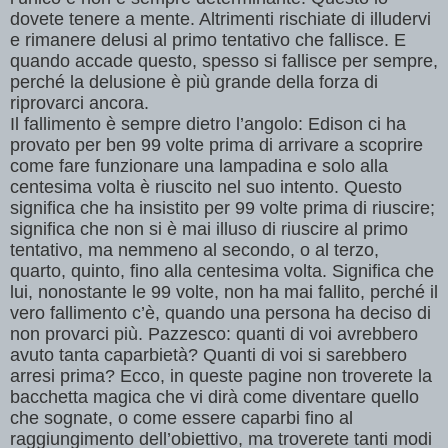
dovete tenere a mente. Altrimenti rischiate di illudervi
e rimanere delusi al primo tentativo che fallisce. E
quando accade questo, spesso si fallisce per sempre,
perch
é
la delusione
è
pi
ù
grande della forza di
riprovarci ancora.
Il fallimento
è
sempre dietro l
’
angolo: Edison ci ha
provato per ben 99 volte prima di arrivare a scoprire
come fare funzionare una lampadina e solo alla
centesima volta
è
riuscito nel suo intento. Questo
significa che ha insistito per 99 volte prima di riuscire;
significa che non si
è
mai illuso di riuscire al primo
tentativo, ma nemmeno al secondo, o al terzo,
quarto, quinto, fino alla centesima volta. Significa che
lui, nonostante le 99 volte, non ha mai fallito, perch
é
il
vero fallimento c
’è
, quando una persona ha deciso di
non provarci pi
ù
. Pazzesco: quanti di voi avrebbero
avuto tanta caparbiet
à
? Quanti di voi si sarebbero
arresi prima? Ecco, in queste pagine non troverete la
bacchetta magica che vi dir
à
come diventare quello
che sognate, o come essere caparbi fino al
raggiungimento dell
’
obiettivo, ma troverete tanti modi