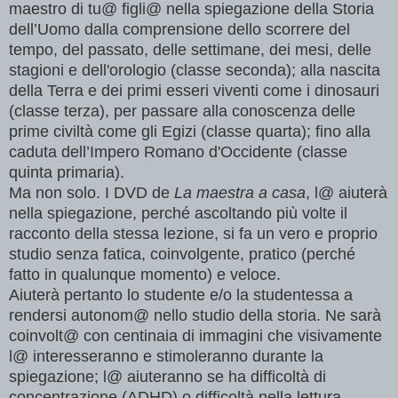
maestro di tu@ figli@ nella spiegazione della Storia
dell’Uomo dalla comprensione dello scorrere del
tempo, del passato, delle settimane, dei mesi, delle
stagioni e dell'orologio (classe seconda); alla nascita
della Terra e dei primi esseri viventi come i dinosauri
(classe terza), per passare alla conoscenza delle
prime civiltà come gli Egizi (classe quarta); fino alla
caduta dell’Impero Romano d'Occidente (classe
quinta primaria).
Ma non solo. I DVD de
La maestra a casa
, l@ aiuterà
nella spiegazione, perché ascoltando più volte il
racconto della stessa lezione, si fa un vero e proprio
studio senza fatica, coinvolgente, pratico (perché
fatto in qualunque momento) e veloce.
Aiuterà pertanto lo studente e/o la studentessa a
rendersi autonom@ nello studio della storia. Ne sarà
coinvolt@ con centinaia di immagini che visivamente
l@ interesseranno e stimoleranno durante la
spiegazione; l@ aiuteranno se ha difficoltà di
concentrazione (ADHD) o difficoltà nella lettura