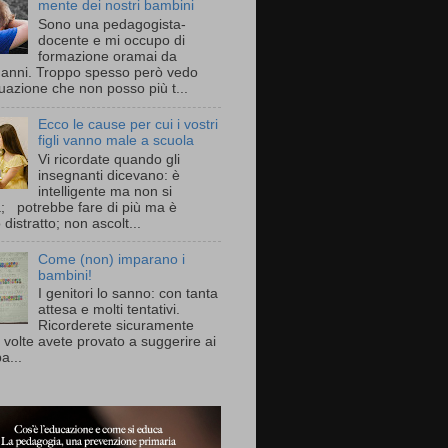
mente dei nostri bambini
Sono una pedagogista-
docente e mi occupo di
formazione oramai da
i anni. Troppo spesso però vedo
uazione che non posso più t...
Ecco le cause per cui i vostri
figli vanno male a scuola
Vi ricordate quando gli
insegnanti dicevano: è
intelligente ma non si
a; potrebbe fare di più ma è
distratto; non ascolt...
Come (non) imparano i
bambini!
I genitori lo sanno: con tanta
attesa e molti tentativi.
Ricorderete sicuramente
 volte avete provato a suggerire ai
a...