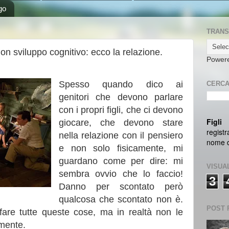
go
TRANS
 buon sviluppo cognitivo: ecco la relazione.
Power
Spesso quando dico ai
CERCA
genitori che devono parlare
con i propri figli, che ci devono
Figli 
giocare, che devono stare
regist
nella relazione con il pensiero
nome da
e non solo fisicamente, mi
guardano come per dire: mi
VISUA
sembra ovvio che lo faccio!
3
Danno per scontato però
qualcosa che scontato non è.
POST 
are tutte queste cose, ma in realtà non le
amente.