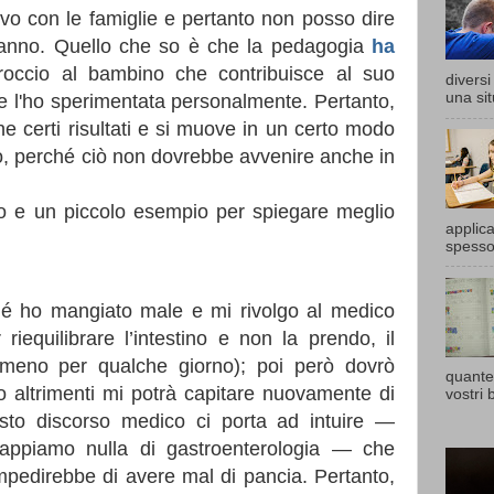
vo con le famiglie e pertanto non posso dire
fanno. Quello che so è che la pedagogia
ha
occio al bambino che contribuisce al suo
divers
una sit
 e l'ho sperimentata personalmente. Pertanto,
e certi risultati e si muove in un certo modo
ano, perché ciò non dovrebbe avvenire anche in
o e un piccolo esempio per spiegare meglio
applic
spesso 
é ho mangiato male e mi rivolgo al medico
iequilibrare l’intestino e non la prendo, il
meno per qualche giorno); poi però dovrò
quante
altrimenti mi potrà capitare nuovamente di
vostri b
sto discorso medico ci porta ad intuire —
appiamo nulla di gastroenterologia — che
mpedirebbe di avere mal di pancia. Pertanto,