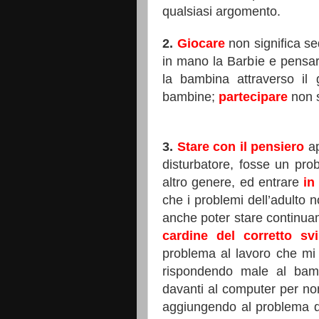
qualsiasi argomento.
2.
Giocare
non significa se
in mano la Barbie e pensare
la bambina attraverso il 
bambine;
partecipare
non s
3.
Stare con il pensiero
a
disturbatore, fosse un pro
altro genere, ed entrare
in
che i problemi dell’adulto 
anche poter stare continu
cardine del corretto sv
problema al lavoro che mi 
rispondendo male al bam
davanti al computer per no
aggiungendo al problema d