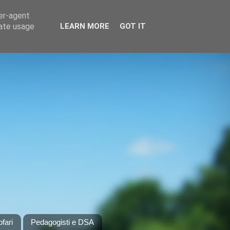
ser-agent
rate usage
LEARN MORE
GOT IT
ofari
Pedagogisti e DSA