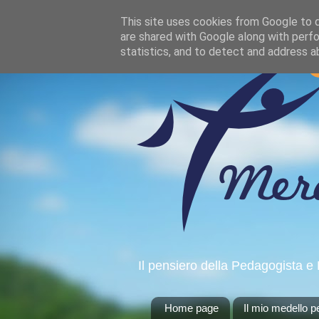
This site uses cookies from Google to de
are shared with Google along with perfo
statistics, and to detect and address a
Il pensiero della Pedagogista e 
Home page
Il mio medello 