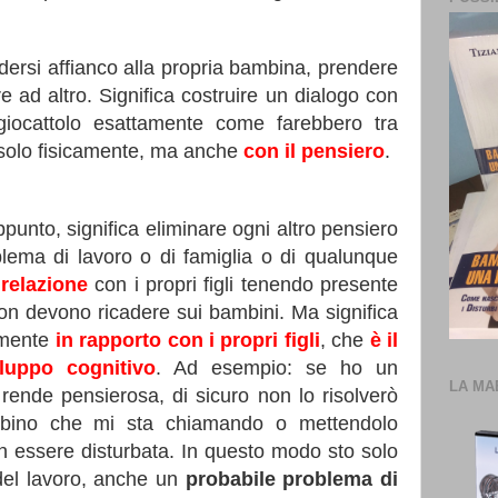
dersi affianco alla propria bambina, prendere
 ad altro. Significa costruire un dialogo con
giocattolo esattamente come farebbero tra
olo fisicamente, ma anche
con il pensiero
.
ppunto, significa eliminare ogni altro pensiero
blema di lavoro o di famiglia o di qualunque
 relazione
con i propri figli tenendo presente
non devono ricadere sui bambini. Ma significa
amente
in rapporto con i propri figli
, che
è il
iluppo cognitivo
. Ad esempio: se ho un
LA MA
rende pensierosa, di sicuro non lo risolverò
bino che mi sta chiamando o mettendolo
n essere disturbata. In questo modo sto solo
el lavoro, anche un
probabile problema di