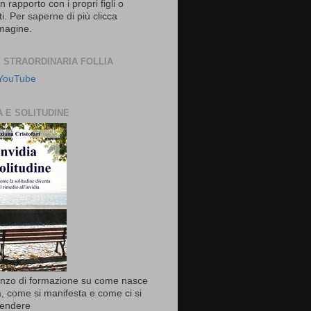
 rapporto con i propri figli o
i. Per saperne di più clicca
mmagine.
I STRAORDINARIA FOLLIA
 YouTube
A E SOLITUDINE
anzo di formazione su come nasce
ia, come si manifesta e come ci si
fendere