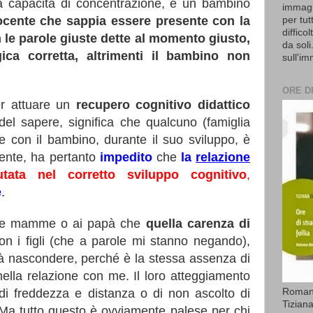
ha capacità di concentrazione, è un bambino
immagi
cente che sappia essere presente con la
per tut
diffico
n le parole giuste dette al momento giusto,
da soli
ca corretta, altrimenti il bambino non
sull'i
ORE D
er attuare un
recupero cognitivo didattico
el sapere, significa che qualcuno (famiglia
e con il bambino, durante il suo sviluppo, è
ente, ha pertanto
impedito
che
la
relazione
utata nel corretto sviluppo cognitivo
,
e
.
lle mamme o ai papà che
quella carenza di
con i figli (che a parole mi stanno negando),
à nascondere, perché è la stessa assenza di
lla relazione con me. Il loro atteggiamento
di freddezza e distanza o di non ascolto di
Romanz
Tiziana
Ma tutto questo è ovviamente palese per chi