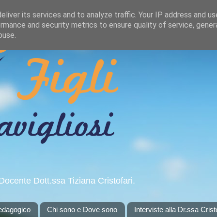
liver its services and to analyze traffic. Your IP address and u
rmance and security metrics to ensure quality of service, gene
buse.
Docente Dott.ssa Tiziana Cristofari.
pedagogico
Chi sono e Dove sono
Interviste alla Dr.ssa Crist