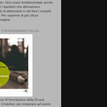
ni. Una mano fondamentale anche
ti i bambini che dimostrano
ltà di attenzione e nel fare i compiti
. Per saperne di più clicca
mmagine.
I STRAORDINARIA FOLLIA
o di formazione della Dr.ssa
 Cristofari, per imparare ad avere