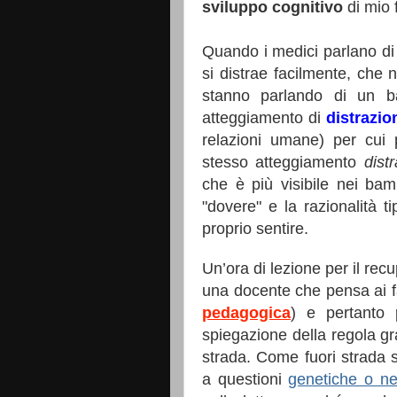
sviluppo cognitivo
di mio f
Quando i medici parlano di 
si distrae facilmente, che
stanno parlando di un
atteggiamento di
distrazio
relazioni umane) per cui
stesso atteggiamento
dist
che è più visibile nei ba
"dovere" e la razionalità ti
proprio sentire.
Un’ora di lezione per il rec
una docente che pensa ai fa
pedagogica
) e pertanto 
spiegazione della regola gr
strada. Come fuori strada
a questioni
genetiche o ne