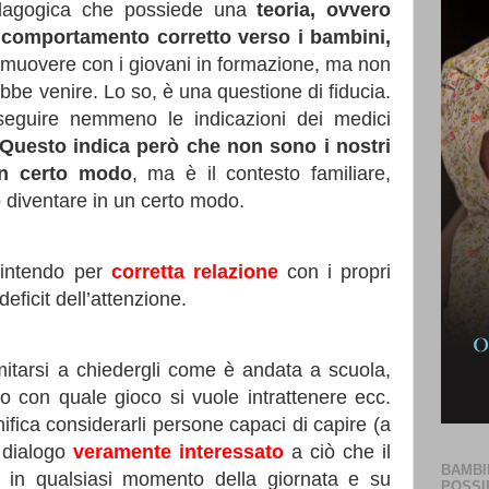
dagogica che possiede una
teoria, ovvero
 comportamento corretto verso i bambini,
 muovere con i giovani in formazione, ma non
rebbe venire. Lo so, è una questione di fiducia.
seguire nemmeno le indicazioni dei medici
Questo indica però che non sono i nostri
 un certo modo
, ma è il contesto familiare,
 diventare in un certo modo.
 intendo per
corretta relazione
con i propri
 deficit dell’attenzione.
mitarsi a chiedergli come è andata a scuola,
o con quale gioco si vuole intrattenere ecc.
gnifica considerarli persone capaci di capire (a
n dialogo
veramente interessato
a ciò che il
BAMBI
 in qualsiasi momento della giornata e su
POSSI