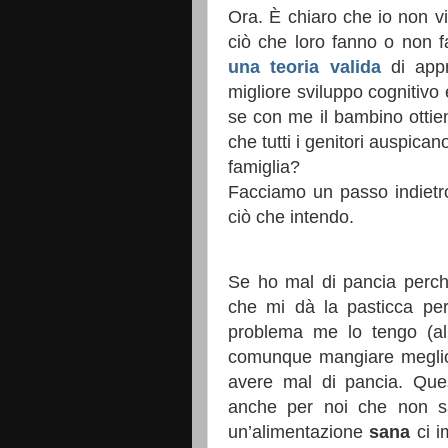
Ora. È chiaro che io non vi
ciò che loro fanno o non 
una teoria valida
di appr
migliore sviluppo cognitivo
se con me il bambino ottien
che tutti i genitori auspic
famiglia?
Facciamo un passo indietr
ciò che intendo.
Se ho mal di pancia perch
che mi dà la pasticca per r
problema me lo tengo (al
comunque mangiare meglio 
avere mal di pancia. Que
anche per noi che non s
un’alimentazione
sana
ci i