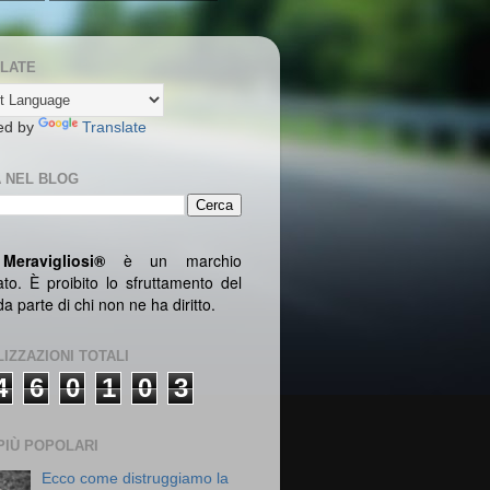
LATE
ed by
Translate
 NEL BLOG
Meravigliosi
®
è un marchio
rato. È proibito lo sfruttamento del
 parte di chi non ne ha diritto.
LIZZAZIONI TOTALI
4
6
0
1
0
3
PIÙ POPOLARI
Ecco come distruggiamo la