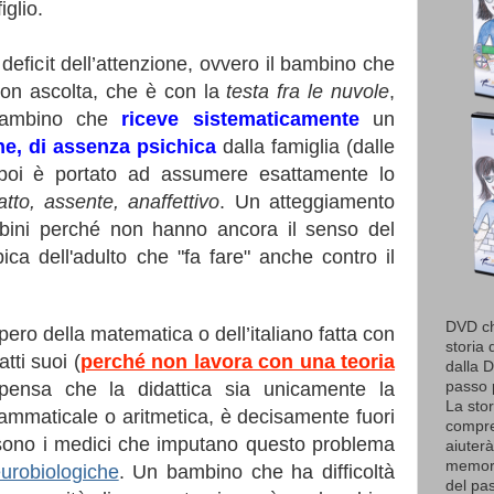
iglio.
deficit dell’attenzione, ovvero il bambino che
 non ascolta, che è con la
testa fra le nuvole
,
 bambino che
riceve sistematicamente
un
ne, di assenza psichica
dalla famiglia (dalle
 poi è portato ad assumere esattamente lo
ratto, assente, anaffettivo
. Un atteggiamento
mbini perché non hanno ancora il senso del
pica dell'adulto che "fa fare" anche contro il
DVD ch
upero della matematica o dell’italiano fatta con
storia 
tti suoi (
perché non lavora con una teoria
dalla D
passo p
pensa che la didattica sia unicamente la
La stor
ammaticale o aritmetica, è decisamente fuori
compren
 sono i medici che imputano questo problema
aiuter
memori
urobiologiche
. Un bambino che ha difficoltà
del pas