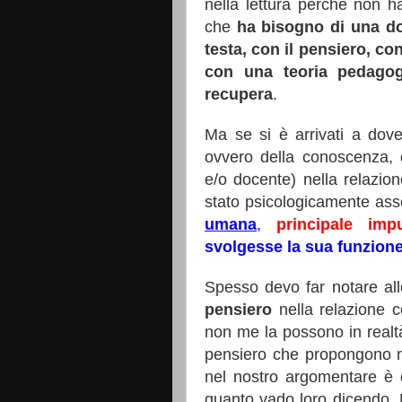
nella lettura perché non 
che
ha bisogno di una do
testa, con il pensiero, co
con una teoria pedagogi
recupera
.
Ma se si è arrivati a dov
ovvero della conoscenza, d
e/o docente) nella relazion
stato psicologicamente ass
umana
,
principale imp
svolgesse la sua funzion
Spesso devo far notare a
pensiero
nella relazione 
non me la possono in realt
pensiero che propongono ne
nel nostro argomentare è 
quanto vado loro dicendo. 