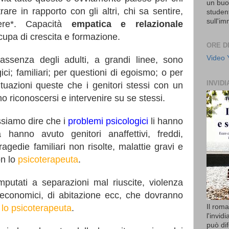
un buon
are in rapporto con gli altri, chi sa sentire,
student
sull'i
ere*. Capacità
empatica e relazionale
cupa di crescita e formazione.
ORE D
Video
assenza degli adulti, a grandi linee, sono
ci; familiari; per questioni di egoismo; o per
INVIDI
tuazioni queste che i genitori stessi con un
no riconoscersi e intervenire su se stessi.
ssiamo dire che i
problemi psicologici
li hanno
 hanno avuto genitori anaffettivi, freddi,
 tragedie familiari non risolte, malattie gravi e
on lo
psicoterapeuta
.
putati a separazioni mal riuscite, violenza
 economici, di abitazione ecc, che dovranno
 lo psicoterapeuta
.
Il rom
l'invid
può di