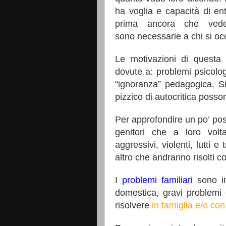
ha voglia e capacità di entr
prima ancora che ved
sono
necessarie a chi si oc
Le motivazioni di questa 
dovute a: problemi psicologi
“ignoranza” pedagogica. Si
pizzico di autocritica posso
Per approfondire un po’ po
genitori che a loro volta
aggressivi, violenti, lutti e
altro che andranno risolti c
I
problemi familiari
sono im
domestica, gravi problemi
risolvere
in famiglia e/o con