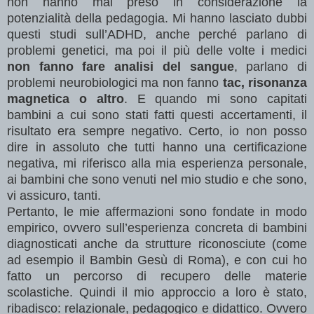
non hanno mai preso in considerazione la
potenzialità della pedagogia. Mi hanno lasciato dubbi
questi studi sull’ADHD, anche perché parlano di
problemi genetici, ma poi il più delle volte i medici
non fanno fare analisi del sangue
, parlano di
problemi neurobiologici ma non fanno
tac, risonanza
magnetica o altro
. E quando mi sono capitati
bambini a cui sono stati fatti questi accertamenti, il
risultato era sempre negativo. Certo, io non posso
dire in assoluto che tutti hanno una certificazione
negativa, mi riferisco alla mia esperienza personale,
ai bambini che sono venuti nel mio studio e che sono,
vi assicuro, tanti.
Pertanto, le mie affermazioni sono fondate in modo
empirico, ovvero sull’esperienza concreta di bambini
diagnosticati anche da strutture riconosciute (come
ad esempio il Bambin Gesù di Roma), e con cui ho
fatto un percorso di recupero delle materie
scolastiche. Quindi il mio approccio a loro è stato,
ribadisco: relazionale, pedagogico e didattico. Ovvero