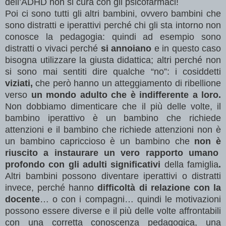
dell’ADHD non si cura con gli psicofarmaci!
Poi ci sono tutti gli altri bambini, ovvero bambini che
sono distratti e iperattivi perché chi gli sta intorno non
conosce la pedagogia: quindi ad esempio sono
distratti o vivaci perché
si annoiano
e in questo caso
bisogna utilizzare la giusta didattica; altri perché non
si sono mai sentiti dire qualche “no”: i cosiddetti
viziati,
che però hanno un atteggiamento di ribellione
verso
un mondo adulto che è
indifferente a loro.
Non dobbiamo dimenticare che il più delle volte, il
bambino iperattivo è un bambino che richiede
attenzioni e il bambino che richiede attenzioni non è
un bambino capriccioso è un bambino che
non è
riuscito a instaurare un vero rapporto umano
profondo con gli adulti significativi
della famiglia
.
Altri bambini possono diventare iperattivi o distratti
invece, perché hanno
difficoltà di relazione con la
docente
… o con i compagni… quindi le motivazioni
possono essere diverse e il più delle volte affrontabili
con una corretta conoscenza pedagogica, una