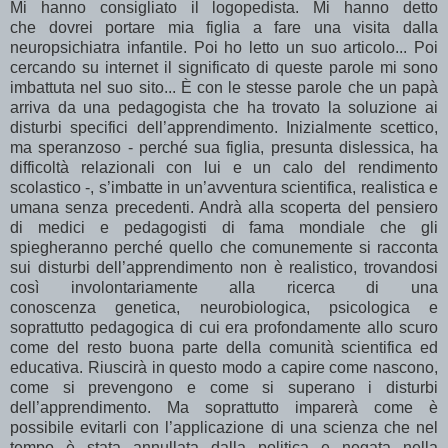
Mi hanno consigliato il logopedista. Mi hanno detto
che dovrei portare mia figlia a fare una visita dalla
neuropsichiatra infantile. Poi ho letto un suo articolo... Poi
cercando su internet il significato di queste parole mi sono
imbattuta nel suo sito... È con le stesse parole che un papà
arriva da una pedagogista che ha trovato la soluzione ai
disturbi specifici dell’apprendimento. Inizialmente scettico,
ma speranzoso - perché sua figlia, presunta dislessica, ha
difficoltà relazionali con lui e un calo del rendimento
scolastico -, s’imbatte in un’avventura scientifica, realistica e
umana senza precedenti. Andrà alla scoperta del pensiero
di medici e pedagogisti di fama mondiale che gli
spiegheranno perché quello che comunemente si racconta
sui disturbi dell’apprendimento non è realistico, trovandosi
così involontariamente alla ricerca di una
conoscenza genetica, neurobiologica, psicologica e
soprattutto pedagogica di cui era profondamente allo scuro
come del resto buona parte della comunità scientifica ed
educativa. Riuscirà in questo modo a capire come nascono,
come si prevengono e come si superano i disturbi
dell’apprendimento. Ma soprattutto imparerà come è
possibile evitarli con l’applicazione di una scienza che nel
tempo è stata annullata dalla politica e negata nella