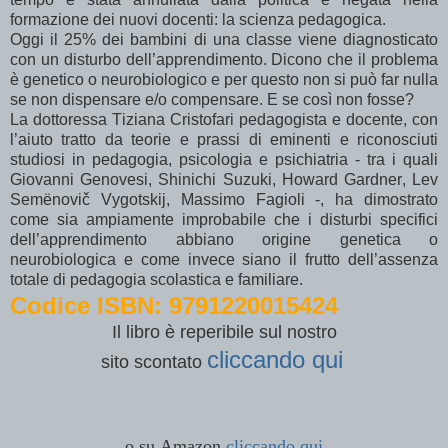
formazione dei nuovi docenti: la scienza pedagogica.
Oggi il 25% dei bambini di una classe viene diagnosticato
con un disturbo dell’apprendimento. Dicono che il problema
è genetico o neurobiologico e per questo non si può far nulla
se non dispensare e/o compensare. E se così non fosse?
La dottoressa Tiziana Cristofari pedagogista e docente, con
l’aiuto tratto da teorie e prassi di eminenti e riconosciuti
studiosi in pedagogia, psicologia e psichiatria - tra i quali
Giovanni Genovesi, Shinichi Suzuki, Howard Gardner, Lev
Semënovič Vygotskij, Massimo Fagioli -, ha dimostrato
come sia ampiamente improbabile che i disturbi specifici
dell’apprendimento abbiano origine genetica o
neurobiologica e come invece siano il frutto dell’assenza
totale di pedagogia scolastica e familiare.
Codice ISBN: 9791220015424
Il libro è reperibile sul nostro
cliccando qui
sito
scontato
o su Amazon
cliccando qui