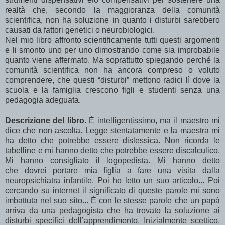
realtà che, secondo la maggioranza della comunità
scientifica, non ha soluzione in quanto i disturbi sarebbero
causati da fattori genetici o neurobiologici.
Nel mio libro affronto scientificamente tutti questi argomenti
e li smonto uno per uno dimostrando come sia improbabile
quanto viene affermato. Ma soprattutto spiegando perché la
comunità scientifica non ha ancora compreso o voluto
comprendere, che questi “disturbi” mettono radici lì dove la
scuola e la famiglia crescono figli e studenti senza una
pedagogia adeguata.
Descrizione del libro
. È intelligentissimo, ma il maestro mi
dice che non ascolta. Legge stentatamente e la maestra mi
ha detto che potrebbe essere dislessica. Non ricorda le
tabelline e mi hanno detto che potrebbe essere discalculico.
Mi hanno consigliato il logopedista. Mi hanno detto
che dovrei portare mia figlia a fare una visita dalla
neuropsichiatra infantile. Poi ho letto un suo articolo... Poi
cercando su internet il significato di queste parole mi sono
imbattuta nel suo sito... È con le stesse parole che un papà
arriva da una pedagogista che ha trovato la soluzione ai
disturbi specifici dell’apprendimento. Inizialmente scettico,