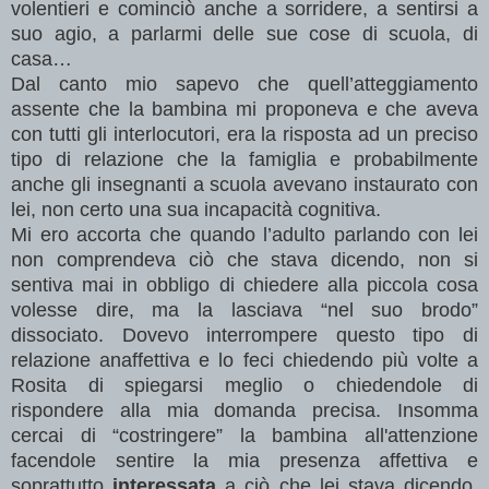
volentieri e cominciò anche a sorridere, a sentirsi a
suo agio, a parlarmi delle sue cose di scuola, di
casa…
Dal canto mio sapevo che quell’atteggiamento
assente che la bambina mi proponeva e che aveva
con tutti gli interlocutori, era la risposta ad un preciso
tipo di relazione che la famiglia e probabilmente
anche gli insegnanti a scuola avevano instaurato con
lei, non certo una sua incapacità cognitiva.
Mi ero accorta che quando l’adulto parlando con lei
non comprendeva ciò che stava dicendo, non si
sentiva mai in obbligo di chiedere alla piccola cosa
volesse dire, ma la lasciava “nel suo brodo”
dissociato. Dovevo interrompere questo tipo di
relazione anaffettiva e lo feci chiedendo più volte a
Rosita di spiegarsi meglio o chiedendole di
rispondere alla mia domanda precisa. Insomma
cercai di “costringere” la bambina all'attenzione
facendole sentire la mia presenza affettiva e
soprattutto
interessata
a ciò che lei stava dicendo.