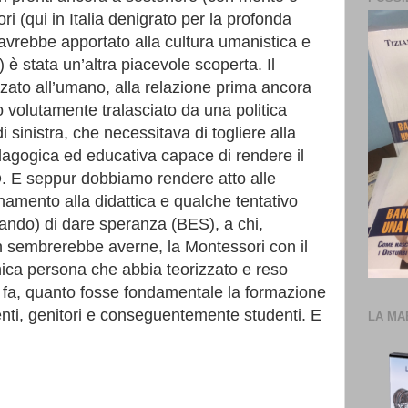
i (qui in Italia denigrato per la profonda
 avrebbe apportato alla cultura umanistica e
 è stata un’altra piacevole scoperta. Il
zato all’umano, alla relazione prima ancora
 volutamente tralasciato da una politica
di sinistra, che necessitava di togliere alla
edagogica ed educativa capace di rendere il
 E seppur dobbiamo rendere atto alle
rnamento alla didattica e qualche tentativo
iando)
di dare speranza (BES), a chi,
n sembrerebbe averne, la Montessori con il
nica persona che abbia teorizzato e reso
ni fa, quanto fosse fondamentale la formazione
nti, genitori e conseguentemente studenti. E
LA MA