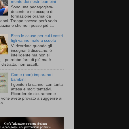
mente dei nostri bambini
Sono una pedagogista-
docente e mi occupo di
formazione oramai da
i anni. Troppo spesso però vedo
uazione che non posso più t...
Ecco le cause per cui i vostri
figli vanno male a scuola
Vi ricordate quando gli
insegnanti dicevano: è
intelligente ma non si
a; potrebbe fare di più ma è
distratto; non ascolt...
Come (non) imparano i
bambini!
I genitori lo sanno: con tanta
attesa e molti tentativi.
Ricorderete sicuramente
 volte avete provato a suggerire ai
a...