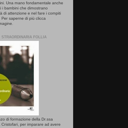
ni. Una mano fondamentale anche
ti i bambini che dimostrano
ltà di attenzione e nel fare i compiti
. Per saperne di più clicca
mmagine.
I STRAORDINARIA FOLLIA
o di formazione della Dr.ssa
 Cristofari, per imparare ad avere