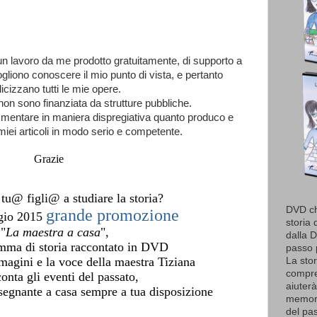
 un lavoro da me prodotto gratuitamente, di supporto a
gliono conoscere il mio punto di vista, e pertanto
icizzano tutti le mie opere.
non sono finanziata da strutture pubbliche.
mmentare in maniera dispregiativa quanto produco e
 miei articoli in modo serio e competente.
Grazie
 tu@ figli@ a studiare la storia?
DVD ch
grande promozione
ggio 2015
storia 
 "
La maestra a casa
",
dalla D
ramma di storia raccontato in DVD
passo p
magini e la voce della maestra Tiziana
La stor
compren
onta gli eventi del passato,
aiuter
segnante a casa sempre a tua disposizione
memori
del pas