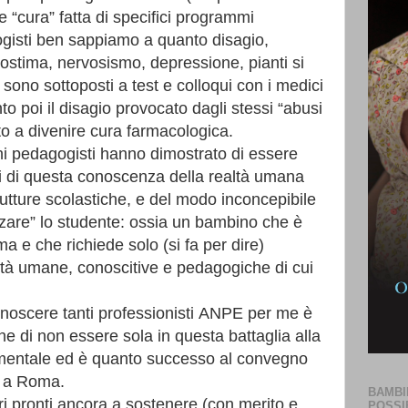
e “cura” fatta di specifici programmi
ogisti ben sappiamo a quanto disagio,
tostima, nervosismo, depressione, pianti si
sono sottoposti a test e colloqui con i medici
o poi il disagio provocato dagli stessi “abusi
sto a divenire cura farmacologica.
i pedagogisti hanno dimostrato di essere
sti di questa conoscenza della realtà umana
rutture scolastiche, e del modo inconcepibile
izzare” lo studente: ossia un bambino che è
a e che richiede solo (si fa per dire)
ità umane, conoscitive e pedagogiche di cui
conoscere tanti professionisti ANPE per me è
e di non essere sola in questa battaglia alla
mentale ed è quanto successo al convegno
5 a Roma.
BAMBI
ri pronti ancora a sostenere (con merito e
POSSI