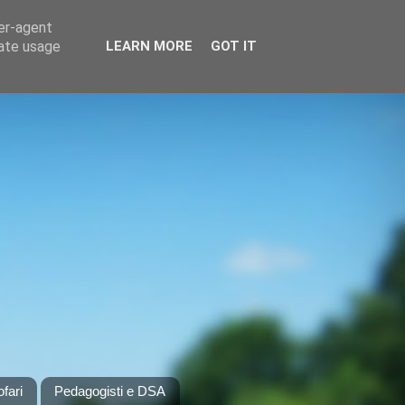
ser-agent
rate usage
LEARN MORE
GOT IT
ofari
Pedagogisti e DSA