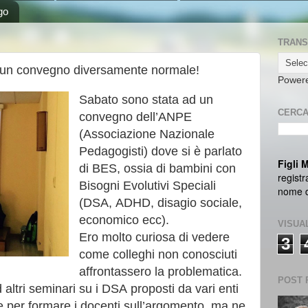
go
TRANS
.. un convegno diversamente normale!
Power
Sabato sono stata ad un
CERCA
convegno dell’ANPE
(Associazione Nazionale
Pedagogisti) dove si è parlato
Figli 
di BES, ossia di bambini con
registr
Bisogni Evolutivi Speciali
nome da
(DSA, ADHD, disagio sociale,
economico ecc).
VISUA
Ero molto curiosa di vedere
3
come colleghi non conosciuti
affrontassero la problematica.
POST 
 altri seminari su i DSA proposti da vari enti
 per formare i docenti sull’argomento, ma ne