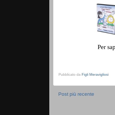
Per sa
Pubblicato da
Figli Meravigliosi
Post più recente