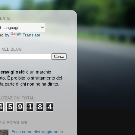
LATE
ed by
Translate
 NEL BLOG
Meravigliosi
®
è un marchio
ato. È proibito lo sfruttamento del
 parte di chi non ne ha diritto.
LIZZAZIONI TOTALI
4
5
9
1
8
4
PIÙ POPOLARI
Ecco come distruggiamo la