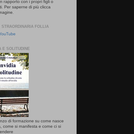
 rapporto con i propri figli o
i. Per saperne di più clicca
mmagine.
I STRAORDINARIA FOLLIA
 YouTube
A E SOLITUDINE
anzo di formazione su come nasce
ia, come si manifesta e come ci si
fendere