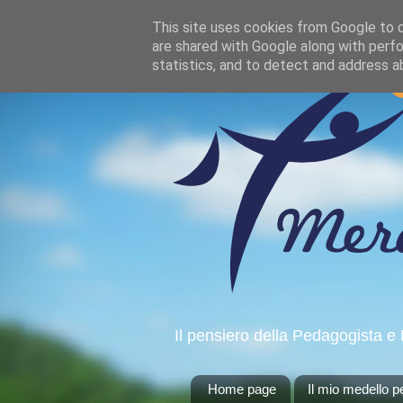
This site uses cookies from Google to de
are shared with Google along with perfo
statistics, and to detect and address a
Il pensiero della Pedagogista e 
Home page
Il mio medello 