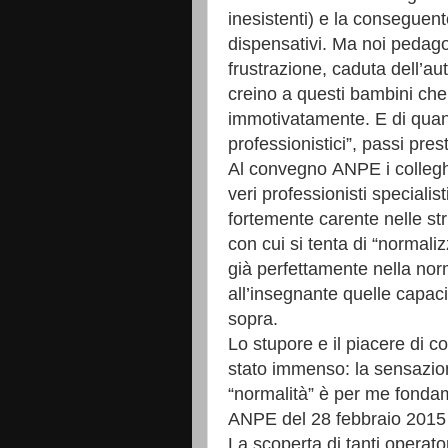
inesistenti) e la conseguent
dispensativi. Ma noi pedag
frustrazione, caduta dell’au
creino a questi bambini che 
immotivatamente. E di quant
professionistici”, passi pre
Al convegno ANPE i collegh
veri professionisti speciali
fortemente carente nelle st
con cui si tenta di “normal
già perfettamente nella norm
all’insegnante quelle capac
sopra.
Lo stupore e il piacere di 
stato immenso: la sensazion
“normalità” è per me fonda
ANPE del 28 febbraio 201
La scoperta di tanti operato