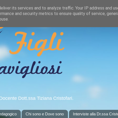
liver its services and to analyze traffic. Your IP address and u
rmance and security metrics to ensure quality of service, gene
buse.
Docente Dott.ssa Tiziana Cristofari.
pedagogico
Chi sono e Dove sono
Interviste alla Dr.ssa Crist