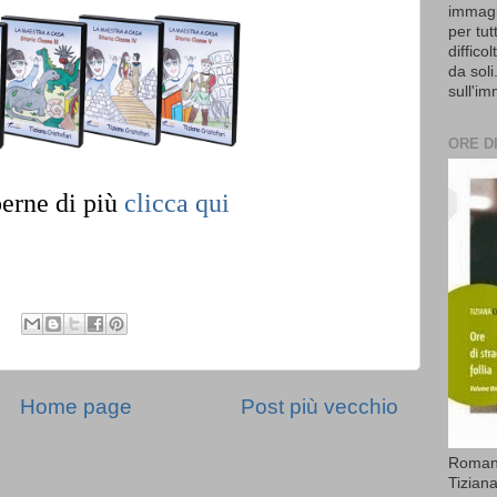
immagi
per tut
diffico
da soli
sull'i
ORE D
perne di più
clicca qui
Home page
Post più vecchio
Romanz
Tiziana