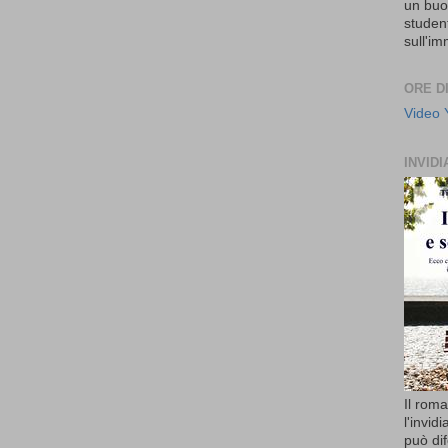
un buon
student
sull'i
ORE D
Video
INVIDI
Il rom
l'invid
può di