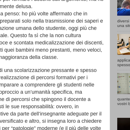
amente delusa.
a penso: ho più volte affermato che in
preparati solo nella trasmissione dei saperi e
divers
una sit
azione umana dello studente, oggi più che
le. Questo fa sì che la non cultura
loce e scontata medicalizzazione dei discenti,
ti quei bambini meno prestanti, meno veloci,
a maggioranza della classe.
applic
spesso 
di una scolarizzazione pressante e spesso
ealizzazione di percorsi formativi per i
 imparare a comprendere gli studenti nelle
’approccio a un’umanità specifica, ma
one di percorsi che spingono il docente a
quante
vostri b
sti le sue responsabilità: ovvero, in
tive da parte dell’insegnante adeguate per il
versificato e altro, si insegna loro a chiedere
i per “patologie” moderne (e il più delle volte